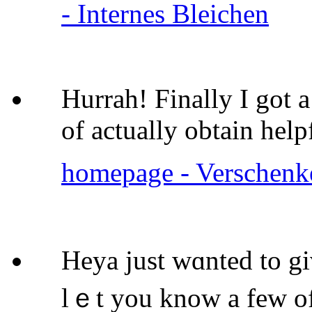
- Internes Bleichen
Hurrah! Finally I got 
of actually obtain hel
homepage - Verschenke
Heya just wɑnted to g
lｅt you know a few o