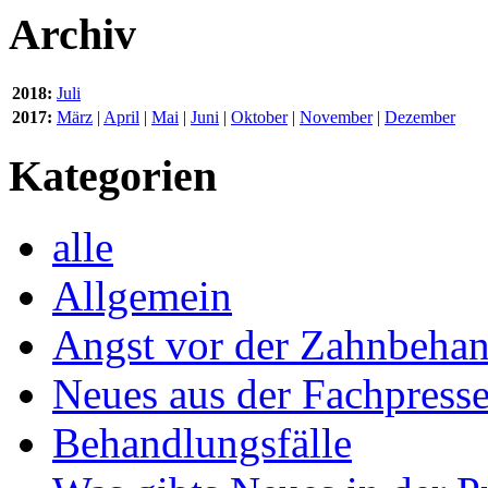
Archiv
2018:
Juli
2017:
März
|
April
|
Mai
|
Juni
|
Oktober
|
November
|
Dezember
Kategorien
alle
Allgemein
Angst vor der Zahnbeha
Neues aus der Fachpress
Behandlungsfälle