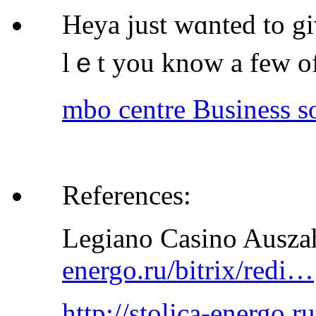
Heya just wɑnted to g
lｅt you know a few o
mbo centre Business so
References:
Legiano Casino Ausz
energo.ru/bitrix/redi…
http://stolica-energo.ru