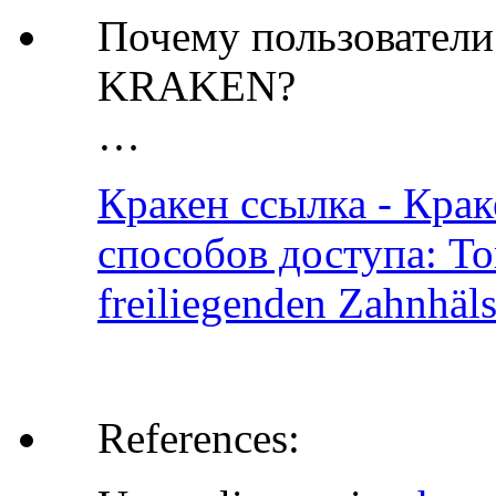
Почему пользовател
KRAKEN?
…
Кракен ссылка - Крак
способов доступа: Tor
freiliegenden Zahnhäl
References: