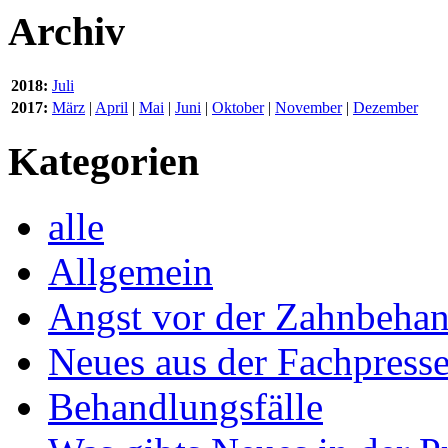
Archiv
2018:
Juli
2017:
März
|
April
|
Mai
|
Juni
|
Oktober
|
November
|
Dezember
Kategorien
alle
Allgemein
Angst vor der Zahnbeha
Neues aus der Fachpress
Behandlungsfälle