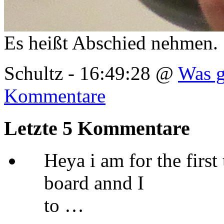
Es heißt Abschied nehmen.
Schultz - 16:49:28 @
Was g
Kommentare
Letzte 5 Kommentare
Heya і am for the fіrst
board annd Ӏ
to …