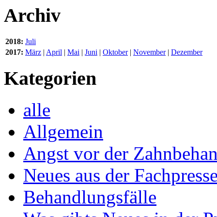
Archiv
2018:
Juli
2017:
März
|
April
|
Mai
|
Juni
|
Oktober
|
November
|
Dezember
Kategorien
alle
Allgemein
Angst vor der Zahnbeha
Neues aus der Fachpress
Behandlungsfälle