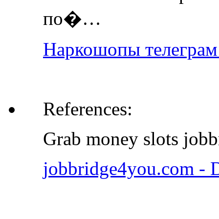
по�…
Наркошопы телеграм -
References:
Grab money slots job
jobbridge4you.com -