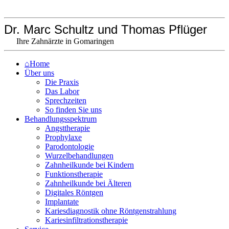
Dr. Marc Schultz und Thomas Pflüger
Ihre Zahnärzte in Gomaringen
⌂Home
Über uns
Die Praxis
Das Labor
Sprechzeiten
So finden Sie uns
Behandlungsspektrum
Angsttherapie
Prophylaxe
Parodontologie
Wurzelbehandlungen
Zahnheilkunde bei Kindern
Funktionstherapie
Zahnheilkunde bei Älteren
Digitales Röntgen
Implantate
Kariesdiagnostik ohne Röntgenstrahlung
Kariesinfiltrationstherapie