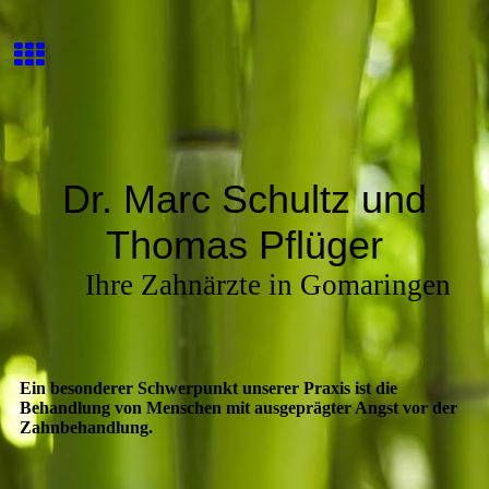
Dr. Marc Schultz und
Thomas Pflüger
Ihre Zahnärzte in Gomaringen
Ein besonderer Schwerpunkt unserer Praxis ist die
Behandlung von Menschen mit ausgeprägter Angst vor der
Zahnbehandlung.