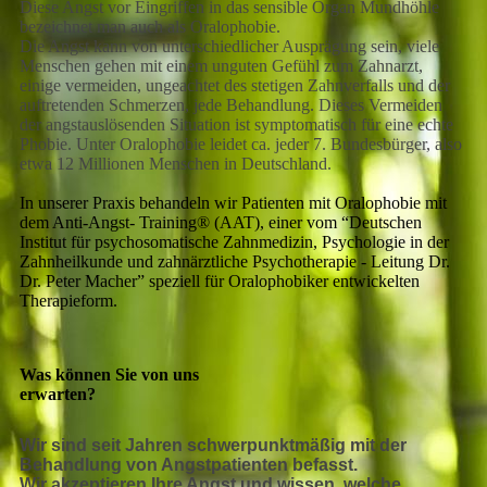
Diese Angst vor Eingriffen in das sensible Organ Mundhöhle
bezeichnet man auch als Oralophobie.
Die Angst kann von unterschiedlicher Ausprägung sein, viele
Menschen gehen mit einem unguten Gefühl zum Zahnarzt,
einige vermeiden, ungeachtet des stetigen Zahnverfalls und der
auftretenden Schmerzen, jede Behandlung. Dieses Vermeiden
der angstauslösenden Situation ist symptomatisch für eine echte
Phobie. Unter Oralophobie leidet ca. jeder 7. Bundesbürger, also
etwa 12 Millionen Menschen in Deutschland.
In unserer Praxis behandeln wir Patienten mit Oralophobie mit
dem Anti-Angst- Training® (AAT), einer vom “Deutschen
Institut für psychosomatische Zahnmedizin, Psychologie in der
Zahnheilkunde und zahnärztliche Psychotherapie - Leitung Dr.
Dr. Peter Macher” speziell für Oralophobiker entwickelten
Therapieform.
Was können Sie von uns
erwarten?
Wir sind seit Jahren schwerpunktmäßig mit der
Behandlung von Angstpatienten befasst.
Wir akzeptieren Ihre Angst und wissen, welche