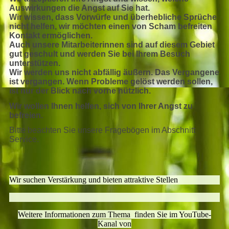
Auswirkungen die Angst auf Sie hat.
Wir wissen, dass Vorwürfe und überhebliche Sprüche
nicht helfen, wir möchten einen von Scham befreiten
Kontakt ermöglichen.
Auch unsere Mitarbeiterinnen sind auf diesem Gebiet
gut geschult und werden Sie bei Ihrem Besuch
unterstützen.
Wir werden uns nicht abfällig äußern. Das Vergangene
ist vergangen. Wenn Probleme gelöst werden sollen,
ist nur der Blick nach vorne nützlich.
Wir wollen Ihnen helfen, sich von Ihrer Angst zu
befreien.
Bitte beachten Sie unsere Fragebögen im Abschnitt
Service.
Wir suchen Verstärkung und bieten attraktive Stellen
Weitere Informationen zum Thema finden Sie im YouTube-
Kanal von