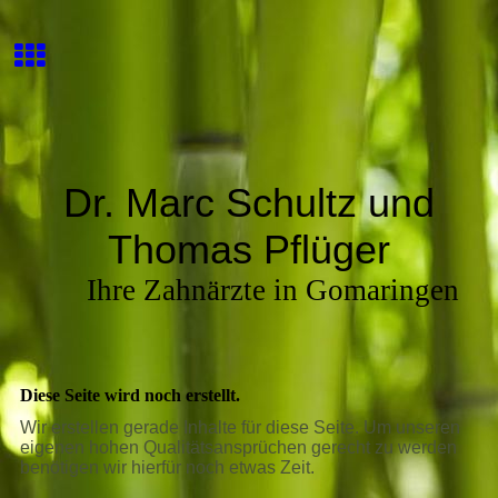
Dr. Marc Schultz und
Thomas Pflüger
Ihre Zahnärzte in Gomaringen
Diese Seite wird noch erstellt.
Wir erstellen gerade Inhalte für diese Seite. Um unseren
eigenen hohen Qualitätsansprüchen gerecht zu werden
benötigen wir hierfür noch etwas Zeit.